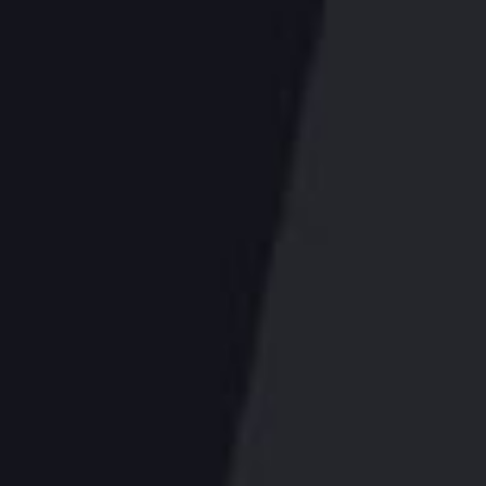
真材实料，专业工艺，打造国内高
03.
1.设备所用电气材料（包括辅材）全部使用进口或国内知名品
2.温度测量仪，温度控制仪，自动控制系统，等仪器仪表全部
3.电器柜严格按照国际标准接线，米乐网页版登录入口-米兰onl
了解更多