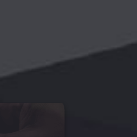
其他米乐网页版登录入口-米兰online(中国)型
关注人数：
位客户
955