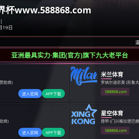
ABOUT US
走进华宇电米乐
网页版登录入
口-米兰
online(中国)
米乐网页版登录入口-米兰online(中国)成立于
铌钠还原、钽粉降氧、氢化、水洗成套设备；硒氧
版登录入口-米兰online(中国)；机械行业热
入口-米兰online(中国)设计、制造、安装、
登录入口-米兰online(中国)、等离子回收废旧电池
及真空蒸馏一体米乐网页版登录入口-米兰online(
料产业发展做出了新贡献。