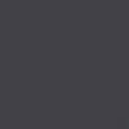
回转窑
关注人数：
位客户
1332