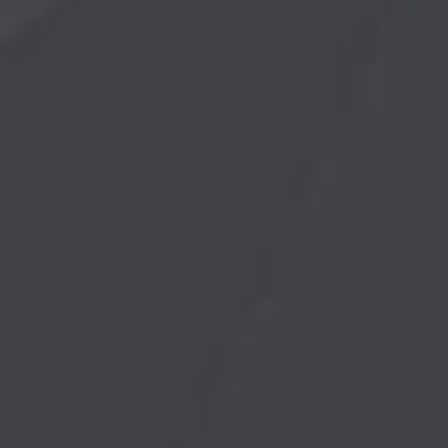
冶炼行业
钽铌行业
online(中国)