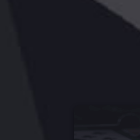
冶炼行业
关注人数：
位客户
1386