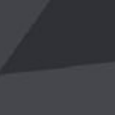
米乐网页
Previous